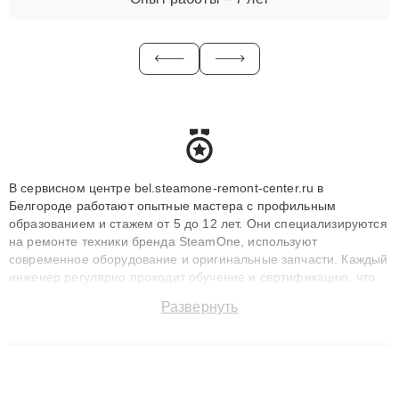
В сервисном центре bel.steamone-remont-center.ru в
Белгороде работают опытные мастера с профильным
образованием и стажем от 5 до 12 лет. Они специализируются
на ремонте техники бренда SteamOne, используют
современное оборудование и оригинальные запчасти. Каждый
инженер регулярно проходит обучение и сертификацию, что
позволяет быстро и точноdiagnostikировать поломки и
Развернуть
восстанавливать технику с сохранением гарантии до 3 лет.
Наши мастера решают сложные случаи: от замены матриц и
материнских плат до ремонта после залития и восстановления
данных. Благодаря высокой квалификации и ответственному
подходу клиенты получают быстрый, качественный ремонт и