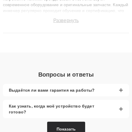
современное оборудование и оригинальные запчасти. Каждый
инженер регулярно проходит обучение и сертификацию, что
позволяет быстро и точноdiagnostikировать поломки и
Развернуть
восстанавливать технику с сохранением гарантии до 3 лет.
Наши мастера решают сложные случаи: от замены матриц и
материнских плат до ремонта после залития и восстановления
данных. Благодаря высокой квалификации и ответственному
подходу клиенты получают быстрый, качественный ремонт и
понятные объяснения по результатам диагностики.
Вопросы и ответы
+
Выдаётся ли вами гарантия на работы?
Как узнать, когда моё устройство будет
+
готово?
Показать