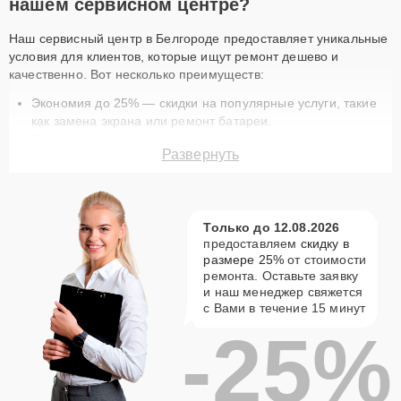
нашем сервисном центре?
Наш сервисный центр в Белгороде предоставляет уникальные
условия для клиентов, которые ищут ремонт дешево и
качественно. Вот несколько преимуществ:
Экономия до 25% — скидки на популярные услуги, такие
как замена экрана или ремонт батареи.
Быстрое выполнение — ремонт техники занимает
Развернуть
минимум времени благодаря опытным мастерам.
Гарантия качества — на все работы и запчасти
предоставляется гарантия.
Доставка курьером — бесплатная услуга доставки для
Только до 12.08.2026
вашего удобства.
предоставляем
скидку в
Оригинальные запчасти — используем только
размере 25%
от стоимости
сертифицированные комплектующие.
ремонта. Оставьте заявку
Актуальные акции на ремонт SteamOne в
и наш менеджер свяжется
Белгороде
с Вами в течение 15 минут
-25%
В нашем сервисном центре вы найдете разнообразные
предложения, которые сделают ремонт вашей техники еще
доступнее. Например, скидка 15% на постгарантийный ремонт
или 25% на первое обращение в наш сервис. Ремонт по